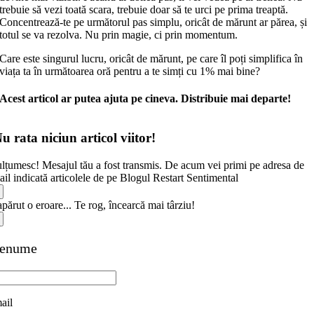
trebuie să vezi toată scara, trebuie doar să te urci pe prima treaptă.
Concentrează-te pe următorul pas simplu, oricât de mărunt ar părea, și
totul se va rezolva. Nu prin magie, ci prin momentum.
Care este singurul lucru, oricât de mărunt, pe care îl poți simplifica în
viața ta în următoarea oră pentru a te simți cu 1% mai bine?
Acest articol ar putea ajuta pe cineva. Distribuie mai departe!
u rata niciun articol viitor!
lțumesc! Mesajul tău a fost transmis. De acum vei primi pe adresa de
il indicată articolele de pe Blogul Restart Sentimental
părut o eroare... Te rog, încearcă mai târziu!
renume
ail