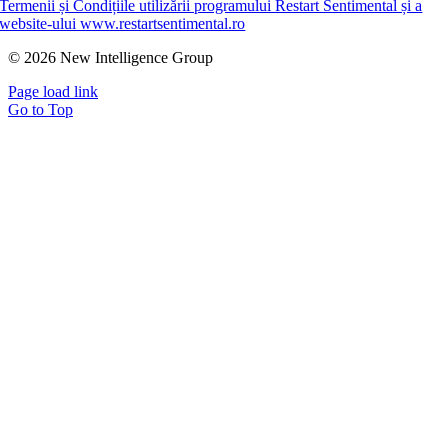
Termenii și Condițiile utilizării programului Restart Sentimental și a
website-ului www.restartsentimental.ro
© 2026 New Intelligence Group
Page load link
Go to Top