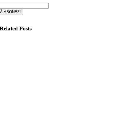
Ă ABONEZ!
Related Posts