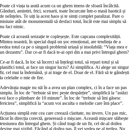
Poate că viața ta arată acum ca un ghem imens de sfoară încâlcită.
Gânduri, amintiri, frici, scenarii, toate încurcate într-o masă haotică și
de neînțeles. Te uiți la acest haos și te simți complet paralizat. Pare o
misiune atât de monumentală să desfaci totul, încât este mai simplu să
nu faci nimic.
Poate că această senzație te copleșește. Este capcana complexității.
Mintea noastră, în special după un șoc emoțional, are tendința de a
vedea totul ca pe o singură problemă uriașă și insolubilă: “Viața mea e
un dezastru”. Dar ce-ar fi dacă te-ai opri din a mai privi întregul ghem?
Ce-ar fi dacă, în loc să încerci să înțelegi totul, să repari totul și să
planifici totul, ai face un singur lucru? Ai simplifica. Ai alege un singur
fir, cel mai la îndemână, și ai trage de el. Doar de el. Fără să te gândești
la celelalte o mie de fire.
Adevărata magie nu stă în a avea un plan complex, ci în a face un pas
simplu. În loc de “trebuie să trec peste despărțire”, simplifică la “astăzi
voi face o plimbare de 10 minute”. În loc de “trebuie să îmi găsesc
fericirea”, simplifică la “acum voi asculta o melodie care îmi place”.
Acțiunea simplă este cea care creează claritate, nu invers. Un pas mic,
făcut în direcția corectă, generează o mișcare. Această mișcare slăbește
tensiunea din întregul ghem. Și când tragi de un fir, cel de-al doilea
devine mai vizibil. Făcând al doilea pas, îl vei vedea pe al treilea. Nu