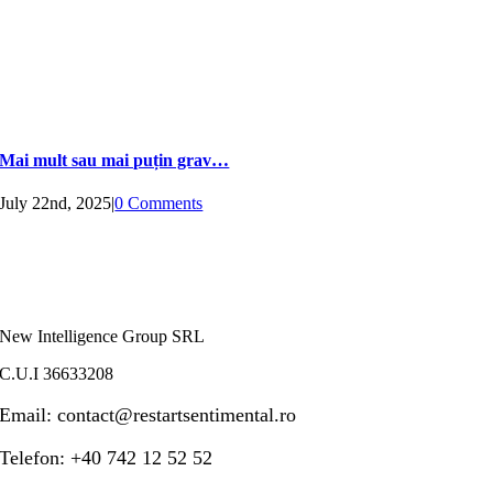
Mai mult sau mai puțin grav…
July 22nd, 2025
|
0 Comments
New Intelligence Group SRL
C.U.I 36633208
Email:
contact@restartsentimental.ro
Telefon: +40 742 12 52 52